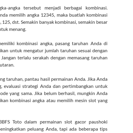
ka-angka tersebut menjadi berbagai kombinasi.
 Anda memilih angka 12345, maka buatlah kombinasi
4, 125, dst. Semakin banyak kombinasi, semakin besar
ntuk menang.
emiliki kombinasi angka, pasang taruhan Anda di
tikan untuk mengatur jumlah taruhan sesuai dengan
 Jangan terlalu serakah dengan memasang taruhan
putaran.
g taruhan, pantau hasil permainan Anda. Jika Anda
g, evaluasi strategi Anda dan pertimbangkan untuk
ode yang sama. Jika belum berhasil, mungkin Anda
ikan kombinasi angka atau memilih mesin slot yang
BFS Toto dalam permainan slot gacor paushoki
ningkatkan peluang Anda, tapi ada beberapa tips