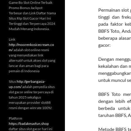
Game Bo Slot Online Terbaik
Promo Bonus Jackpot
Permainan slot 
Terbesar dan Link Daftar Nama
tinggi dan fre
Situs Rtp Slot Gacor Hari Ini
pada faktor ke
Tertinggi dan Terpercaya 2024
Mudah Menang Indonesia.
BBFS Toto, And
beberapa alasa
Link
gacor:
http://moorenkosicecream.co
m/
adalah slot online resmi
yang menyediakan link
Dengan menggun
alternatif untuk akses slot yang
kekalahan dan m
lancar dan aman bagi para
pemain di Indonesia
menggabungkan 
untuk muncul s
Situs
http://gerbangasia-
up.com/
adalah penyedia situs
slot
gacor
online
terpercaya di
BBFS Toto mem
tahun 2025 sekaligus
dengan lebih e
merupakan provider slot88
berbeda untuk
resmi dengan winrate 100%!
taruhan BBFS, A
Platform
https://badakmasfun.shop
Metode BBFS tel
daftar situs slot gacor hari ini