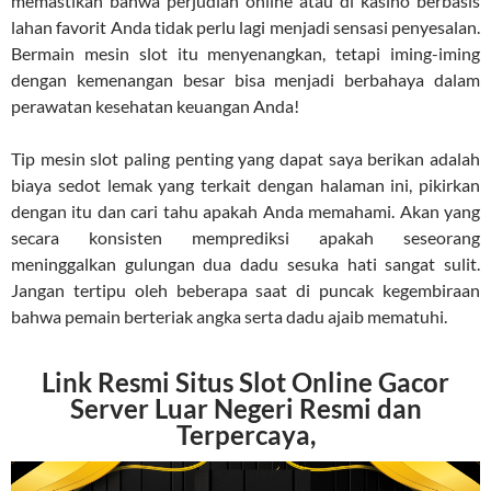
memastikan bahwa perjudian online atau di kasino berbasis
lahan favorit Anda tidak perlu lagi menjadi sensasi penyesalan.
Bermain mesin slot itu menyenangkan, tetapi iming-iming
dengan kemenangan besar bisa menjadi berbahaya dalam
perawatan kesehatan keuangan Anda!
Tip mesin slot paling penting yang dapat saya berikan adalah
biaya sedot lemak yang terkait dengan halaman ini, pikirkan
dengan itu dan cari tahu apakah Anda memahami. Akan yang
secara konsisten memprediksi apakah seseorang
meninggalkan gulungan dua dadu sesuka hati sangat sulit.
Jangan tertipu oleh beberapa saat di puncak kegembiraan
bahwa pemain berteriak angka serta dadu ajaib mematuhi.
Link Resmi Situs Slot Online Gacor
Server Luar Negeri Resmi dan
Terpercaya,