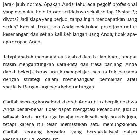
jarak jauh norma. Apakah Anda tahu ada pegolf profesional
yang memukul hole-in-one setidaknya sekali setiap 18 slot Pg
divots? Jadi siapa yang berjudi tanpa ingin mendapatkan uang
serius? Kecuali tentu saja Anda melakukan pekerjaan untuk
kesenangan dan setiap kali kehilangan uang Anda, tidak apa-
apa dengan Anda.
Tetapi apakah menang atau kalah dalam istilah kueri, tempat
masih menguntungkan kata-kata dan frasa panjang. Anda
dapat bekerja keras untuk mempelajari semua trik bersama
dengan strategi dalam memenangkan permainan atau
spesialis. Bergantung pada keberuntungan.
Carilah seorang konselor di daerah Anda untuk berpikir bahwa
Anda benar-benar tidak dapat mengatasi kecanduan judi di
wilayah Anda. Anda juga belajar teknik self-help praktis juga,
tetapi karena itu telah memastikan satu memungkinkan.
Carilah seorang konselor yang berspesialisasi dalam
kecanduan judi kompulsif.