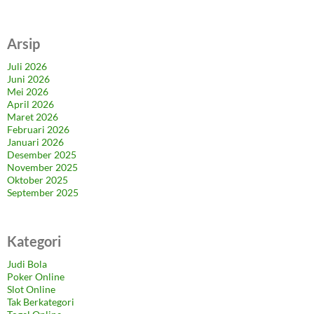
Arsip
Juli 2026
Juni 2026
Mei 2026
April 2026
Maret 2026
Februari 2026
Januari 2026
Desember 2025
November 2025
Oktober 2025
September 2025
Kategori
Judi Bola
Poker Online
Slot Online
Tak Berkategori