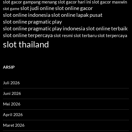
slot gacor gampang menang
slot gacor hari ini
slot gacor maxwin
slot judi online
slot online gacor
slot game
slot online indonesia
slot online lapak pusat
slot online pragmatic play
slot online pragmatic play indonesia
slot online terbaik
slot online terpercaya
slot resmi
slot terbaru
slot terpercaya
slot thailand
ARSIP
Juli 2026
Juni 2026
Mei 2026
April 2026
Maret 2026