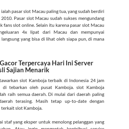
 ialah pasar slot Macau paling tua, yang sudah berdiri
 2010. Pasar slot Macau sudah sukses mengundang
 fans slot online. Selain itu karena pasar slot Macau
ngeluaran 4x lipat dari Macau dan mempunyai
 langsung yang bisa di lihat oleh siapa pun, di mana
Gacor Terpercaya Hari Ini Server
li Sajian Menarik
 tawarkan slot Kamboja terbaik di Indonesia 24 jam
g di tebarkan oleh pusat Kamboja. slot Kamboja
dah raih semua daerah. Di mulai dari daerah paling
daerah terasing. Masih tetap up-to-date dengan
i terkait slot Kamboja.
 staf yang eksper untuk menolong pelanggan yang
ahan. Atau ingin mengontak kontribusi service