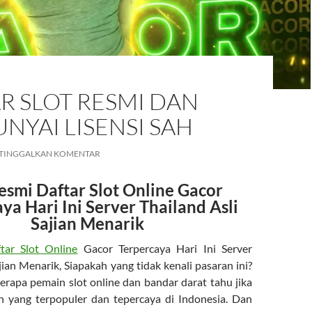
R SLOT RESMI DAN
YAI LISENSI SAH
TINGGALKAN KOMENTAR
esmi Daftar Slot Online Gacor
ya Hari Ini Server Thailand Asli
Sajian Menarik
tar Slot Online
Gacor Terpercaya Hari Ini Server
jian Menarik, Siapakah yang tidak kenali pasaran ini?
erapa pemain slot online dan bandar darat tahu jika
lah yang terpopuler dan tepercaya di Indonesia. Dan