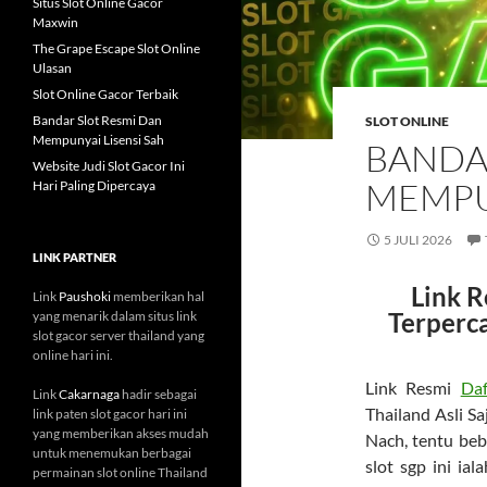
Situs Slot Online Gacor
Maxwin
The Grape Escape Slot Online
Ulasan
Slot Online Gacor Terbaik
Bandar Slot Resmi Dan
SLOT ONLINE
Mempunyai Lisensi Sah
BANDA
Website Judi Slot Gacor Ini
MEMPUN
Hari Paling Dipercaya
5 JULI 2026
LINK PARTNER
Link R
Link
Paushoki
memberikan hal
Terperca
yang menarik dalam situs link
slot gacor server thailand yang
online hari ini.
Link Resmi
Daf
Link
Cakarnaga
hadir sebagai
Thailand Asli Sa
link paten slot gacor hari ini
yang memberikan akses mudah
Nach, tentu beb
untuk menemukan berbagai
slot sgp ini ia
permainan slot online Thailand