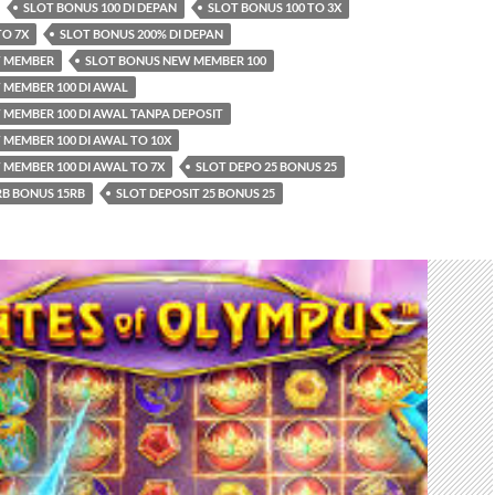
SLOT BONUS 100 DI DEPAN
SLOT BONUS 100 TO 3X
TO 7X
SLOT BONUS 200% DI DEPAN
W MEMBER
SLOT BONUS NEW MEMBER 100
 MEMBER 100 DI AWAL
MEMBER 100 DI AWAL TANPA DEPOSIT
MEMBER 100 DI AWAL TO 10X
MEMBER 100 DI AWAL TO 7X
SLOT DEPO 25 BONUS 25
RB BONUS 15RB
SLOT DEPOSIT 25 BONUS 25