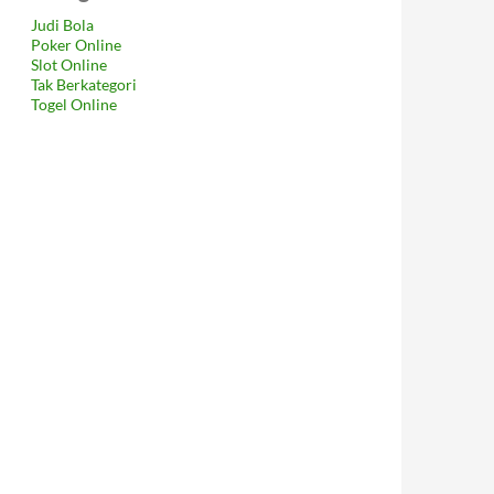
Judi Bola
Poker Online
Slot Online
Tak Berkategori
Togel Online