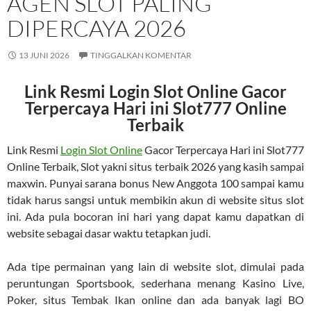
AGEN SLOT PALING
DIPERCAYA 2026
13 JUNI 2026
TINGGALKAN KOMENTAR
Link Resmi Login Slot Online Gacor
Terpercaya Hari ini Slot777 Online
Terbaik
Link Resmi
Login Slot Online
Gacor Terpercaya Hari ini Slot777
Online Terbaik, Slot yakni situs terbaik 2026 yang kasih sampai
maxwin. Punyai sarana bonus New Anggota 100 sampai kamu
tidak harus sangsi untuk membikin akun di website situs slot
ini. Ada pula bocoran ini hari yang dapat kamu dapatkan di
website sebagai dasar waktu tetapkan judi.
Ada tipe permainan yang lain di website slot, dimulai pada
peruntungan Sportsbook, sederhana menang Kasino Live,
Poker, situs Tembak Ikan online dan ada banyak lagi BO