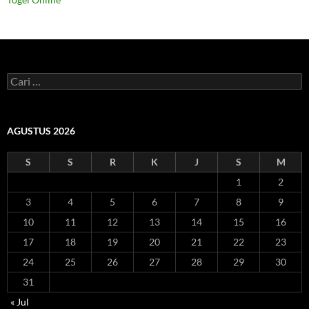
C
a
r
i
u
AGUSTUS 2026
n
t
S
S
R
K
J
S
M
u
k
1
2
:
3
4
5
6
7
8
9
10
11
12
13
14
15
16
17
18
19
20
21
22
23
24
25
26
27
28
29
30
31
« Jul