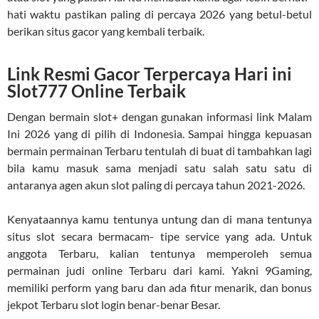
hati waktu pastikan paling di percaya 2026 yang betul-betul
berikan situs gacor yang kembali terbaik.
Link Resmi Gacor Terpercaya Hari ini
Slot777 Online Terbaik
Dengan bermain slot+ dengan gunakan informasi link Malam
Ini 2026 yang di pilih di Indonesia. Sampai hingga kepuasan
bermain permainan Terbaru tentulah di buat di tambahkan lagi
bila kamu masuk sama menjadi satu salah satu satu di
antaranya agen akun slot paling di percaya tahun 2021-2026.
Kenyataannya kamu tentunya untung dan di mana tentunya
situs slot secara bermacam- tipe service yang ada. Untuk
anggota Terbaru, kalian tentunya memperoleh semua
permainan judi online Terbaru dari kami. Yakni 9Gaming,
memiliki perform yang baru dan ada fitur menarik, dan bonus
jekpot Terbaru slot login benar-benar Besar.