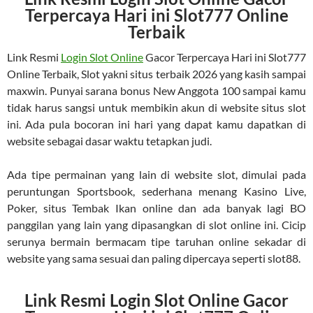
Terpercaya Hari ini Slot777 Online
Terbaik
Link Resmi
Login Slot Online
Gacor Terpercaya Hari ini Slot777
Online Terbaik, Slot yakni situs terbaik 2026 yang kasih sampai
maxwin. Punyai sarana bonus New Anggota 100 sampai kamu
tidak harus sangsi untuk membikin akun di website situs slot
ini. Ada pula bocoran ini hari yang dapat kamu dapatkan di
website sebagai dasar waktu tetapkan judi.
Ada tipe permainan yang lain di website slot, dimulai pada
peruntungan Sportsbook, sederhana menang Kasino Live,
Poker, situs Tembak Ikan online dan ada banyak lagi BO
panggilan yang lain yang dipasangkan di slot online ini. Cicip
serunya bermain bermacam tipe taruhan online sekadar di
website yang sama sesuai dan paling dipercaya seperti slot88.
Link Resmi Login Slot Online Gacor