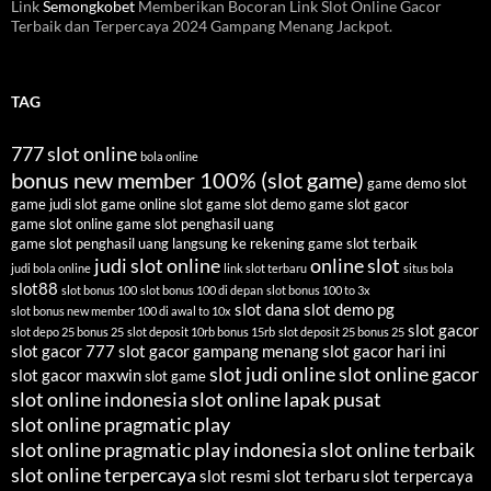
Link
Semongkobet
Memberikan Bocoran Link Slot Online Gacor
Terbaik dan Terpercaya 2024 Gampang Menang Jackpot.
TAG
777 slot online
bola online
bonus new member 100% (slot game)
game demo slot
game judi slot
game online slot
game slot demo
game slot gacor
game slot online
game slot penghasil uang
game slot penghasil uang langsung ke rekening
game slot terbaik
judi slot online
online slot
judi bola online
link slot terbaru
situs bola
slot88
slot bonus 100
slot bonus 100 di depan
slot bonus 100 to 3x
slot dana
slot demo pg
slot bonus new member 100 di awal to 10x
slot gacor
slot depo 25 bonus 25
slot deposit 10rb bonus 15rb
slot deposit 25 bonus 25
slot gacor 777
slot gacor gampang menang
slot gacor hari ini
slot judi online
slot online gacor
slot gacor maxwin
slot game
slot online indonesia
slot online lapak pusat
slot online pragmatic play
slot online pragmatic play indonesia
slot online terbaik
slot online terpercaya
slot resmi
slot terbaru
slot terpercaya