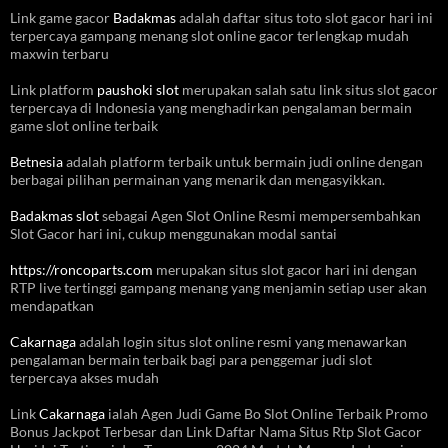
Link game gacor
Badakmas
adalah daftar situs toto slot gacor hari ini
terpercaya gampang menang slot online gacor terlengkap mudah
maxwin terbaru
Link platform
paushoki slot
merupakan salah satu link situs slot gacor
terpercaya di Indonesia yang menghadirkan pengalaman bermain
game slot online terbaik
Betnesia
adalah platform terbaik untuk bermain judi online dengan
berbagai pilihan permainan yang menarik dan mengasyikkan.
Badakmas slot
sebagai Agen Slot Online Resmi mempersembahkan
Slot Gacor hari ini, cukup menggunakan modal santai
https://roncoparts.com
merupakan situs slot gacor hari ini dengan
RTP live tertinggi gampang menang yang menjamin setiap user akan
mendapatkan
Cakarnaga
adalah login situs slot online resmi yang menawarkan
pengalaman bermain terbaik bagi para penggemar judi slot
terpercaya akses mudah
Link
Cakarnaga
ialah Agen Judi Game Bo Slot Online Terbaik Promo
Bonus Jackpot Terbesar dan Link Daftar Nama Situs Rtp Slot Gacor