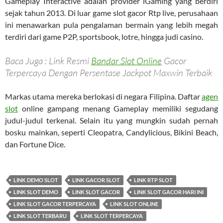
Gameplay Interactive adalah provider iGaming yang berdiri
sejak tahun 2013. Di luar game slot gacor Rtp live, perusahaan
ini menawarkan pula pengalaman bermain yang lebih megah
terdiri dari game P2P, sportsbook, lotre, hingga judi casino.
Baca Juga : Link Resmi
Bandar Slot Online
Gacor
Terpercaya Dengan Persentase Jackpot Maxwin Terbaik
Markas utama mereka berlokasi di negara Filipina. Daftar
agen
slot
online gampang menang Gameplay memiliki segudang
judul-judul terkenal. Selain itu yang mungkin sudah pernah
bosku mainkan, seperti Cleopatra, Candylicious, Bikini Beach,
dan Fortune Dice.
LINK DEMO SLOT
LINK GACOR SLOT
LINK RTP SLOT
LINK SLOT DEMO
LINK SLOT GACOR
LINK SLOT GACOR HARI INI
LINK SLOT GACOR TERPERCAYA
LINK SLOT ONLINE
LINK SLOT TERBARU
LINK SLOT TERPERCAYA