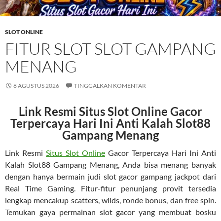
SLOT ONLINE
FITUR SLOT SLOT GAMPANG
MENANG
8 AGUSTUS 2026
TINGGALKAN KOMENTAR
Link Resmi Situs Slot Online Gacor
Terpercaya Hari Ini Anti Kalah Slot88
Gampang Menang
Link Resmi
Situs Slot Online
Gacor Terpercaya Hari Ini Anti
Kalah Slot88 Gampang Menang, Anda bisa menang banyak
dengan hanya bermain judi slot gacor gampang jackpot dari
Real Time Gaming. Fitur-fitur penunjang provit tersedia
lengkap mencakup scatters, wilds, ronde bonus, dan free spin.
Temukan gaya permainan slot gacor yang membuat bosku