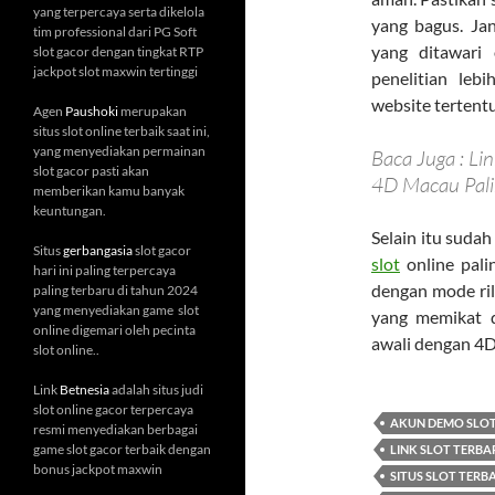
yang terpercaya serta dikelola
yang bagus. Ja
tim professional dari PG Soft
yang ditawari
slot gacor dengan tingkat RTP
jackpot slot maxwin tertinggi
penelitian le
website tertentu
Agen
Paushoki
merupakan
situs slot online terbaik saat ini,
yang menyediakan permainan
Baca Juga : Li
slot gacor pasti akan
4D Macau Palin
memberikan kamu banyak
keuntungan.
Selain itu suda
Situs
gerbangasia
slot gacor
slot
online pali
hari ini paling terpercaya
dengan mode ril
paling terbaru di tahun 2024
yang menyediakan game slot
yang memikat d
online digemari oleh pecinta
awali dengan 4D
slot online..
Link
Betnesia
adalah situs judi
slot online gacor terpercaya
AKUN DEMO SLOT
resmi menyediakan berbagai
game slot gacor terbaik dengan
LINK SLOT TERBA
bonus jackpot maxwin
SITUS SLOT TERB