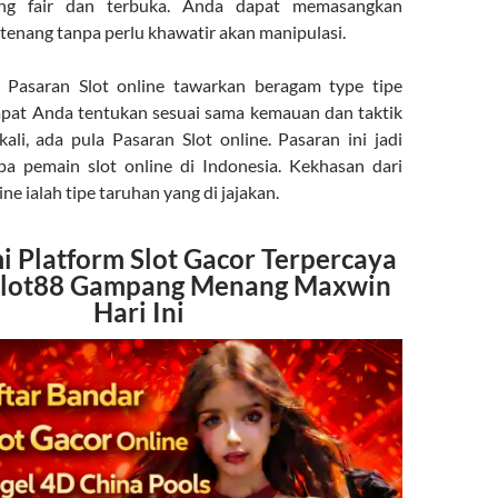
ng fair dan terbuka. Anda dapat memasangkan
tenang tanpa perlu khawatir akan manipulasi.
, Pasaran Slot online tawarkan beragam type tipe
apat Anda tentukan sesuai sama kemauan dan taktik
ali, ada pula Pasaran Slot online. Pasaran ini jadi
pa pemain slot online di Indonesia. Kekhasan dari
ine ialah tipe taruhan yang di jajakan.
i Platform Slot Gacor Terpercaya
Slot88 Gampang Menang Maxwin
Hari Ini