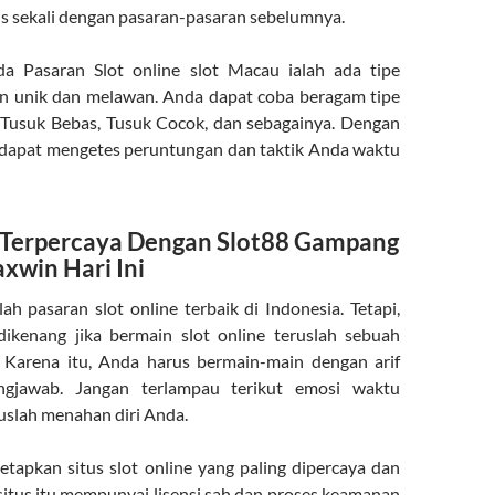
us sekali dengan pasaran-pasaran sebelumnya.
a Pasaran Slot online slot Macau ialah ada tipe
n unik dan melawan. Anda dapat coba beragam tipe
 Tusuk Bebas, Tusuk Cocok, dan sebagainya. Dengan
 dapat mengetes peruntungan dan taktik Anda waktu
 Terpercaya Dengan Slot88 Gampang
win Hari Ini
ah pasaran slot online terbaik di Indonesia. Tetapi,
dikenang jika bermain slot online teruslah sebuah
. Karena itu, Anda harus bermain-main dengan arif
ngjawab. Jangan terlampau terikut emosi waktu
uslah menahan diri Anda.
tetapkan situs slot online yang paling dipercaya dan
situs itu mempunyai lisensi sah dan proses keamanan