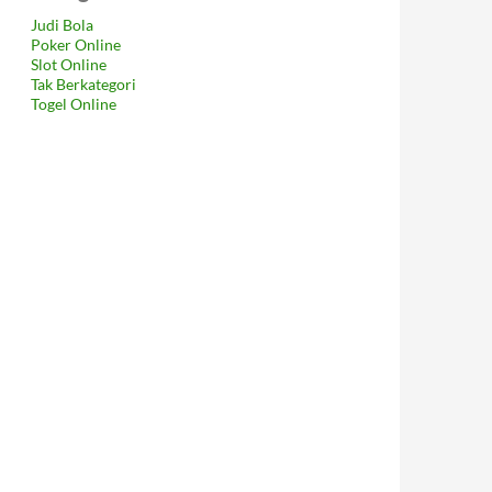
Judi Bola
Poker Online
Slot Online
Tak Berkategori
Togel Online