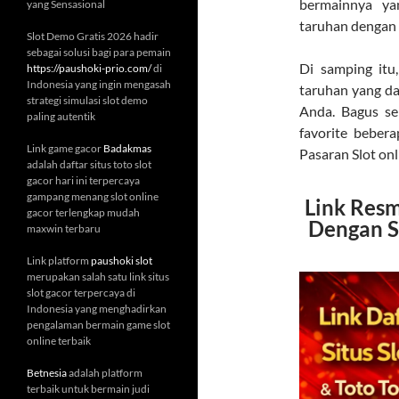
bermainnya ya
yang Sensasional
taruhan dengan 
Slot Demo Gratis 2026 hadir
sebagai solusi bagi para pemain
Di samping itu
https://paushoki-prio.com/
di
Indonesia yang ingin mengasah
taruhan yang d
strategi simulasi slot demo
Anda. Bagus sek
paling autentik
favorite bebera
Link game gacor
Badakmas
Pasaran Slot onl
adalah daftar situs toto slot
gacor hari ini terpercaya
gampang menang slot online
Link Resm
gacor terlengkap mudah
Dengan 
maxwin terbaru
Link platform
paushoki slot
merupakan salah satu link situs
slot gacor terpercaya di
Indonesia yang menghadirkan
pengalaman bermain game slot
online terbaik
Betnesia
adalah platform
terbaik untuk bermain judi