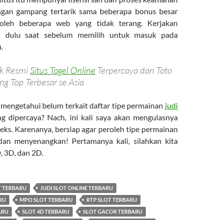
ngan gampang tertarik sama beberapa bonus besar
 oleh beberapa web yang tidak terang. Kerjakan
bih dulu saat sebelum memilih untuk masuk pada
.
nk Resmi
Situs Togel Online
Terpercaya dan Toto
g Top Terbesar se Asia
h mengetahui belum terkait daftar tipe permainan
judi
ng dipercaya? Nach, ini kali saya akan mengulasnya
eks. Karenanya, bersiap agar peroleh tipe permainan
an menyenangkan! Pertamanya kali, silahkan kita
, 3D, dan 2D.
 TERBARU
JUDI SLOT ONLINE TERBARU
RU
MPO SLOT TERBARU
RTP SLOT TERBARU
ARU
SLOT 4D TERBARU
SLOT GACOR TERBARU