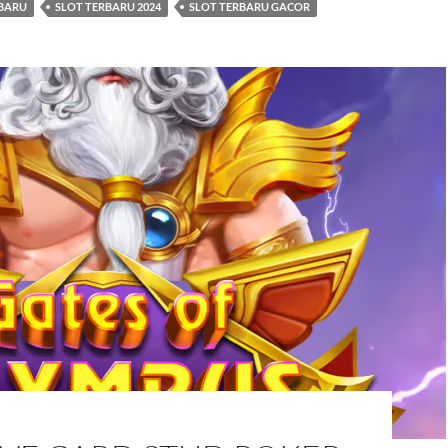
RBARU
SLOT TERBARU 2024
SLOT TERBARU GACOR