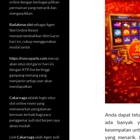
online dengan berbagai pilihan
permainan yang menarik dan
mengasyikkan.
Badakmas slot
sebagai Agen
Slot Online Resmi
mempersembahkan Slot Gacor
hari ini, cukup menggunakan
modal santai
https://roncoparts.com
merup
akan situs slot gacor hari ini
dengan RTP live tertinggi
gampang menang yang
menjamin setiap user akan
mendapatkan
Cakarnaga
adalah login situs
slot online resmi yang
menawarkan pengalaman
Anda dapat teta
bermain terbaik bagi para
penggemar judi slot terpercaya
ada banyak y
akses mudah
kesempatan un
yang menarik. 
Link
Cakarnaga
ialah Agen Judi