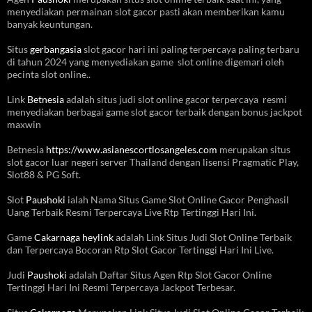
menyediakan permainan slot gacor pasti akan memberikan kamu
banyak keuntungan.
Situs
gerbangasia
slot gacor hari ini paling terpercaya paling terbaru
di tahun 2024 yang menyediakan game slot online digemari oleh
pecinta slot online..
Link
Betnesia
adalah situs judi slot online gacor terpercaya resmi
menyediakan berbagai game slot gacor terbaik dengan bonus jackpot
maxwin
Betnesia
https://www.asianescortlosangeles.com
merupakan situs
slot gacor luar negeri server Thailand dengan lisensi Pragmatic Play,
Slot88 & PG Soft.
Slot
Paushoki
ialah Nama Situs Game Slot Online Gacor Penghasil
Uang Terbaik Resmi Terpercaya Live Rtp Tertinggi Hari Ini.
Game
Cakarnaga heylink
adalah Link Situs Judi Slot Online Terbaik
dan Terpercaya Bocoran Rtp Slot Gacor Tertinggi Hari Ini Live.
Judi
Paushoki
adalah Daftar Situs Agen Rtp Slot Gacor Online
Tertinggi Hari Ini Resmi Terpercaya Jackpot Terbesar.