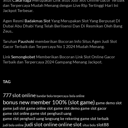
Situs
Cakarnaga
Merupakan Link Situs Judi Slot Online Gacor Terbaik
dan Terpercaya Mudah Menang dengan Live Rtp Tertinggi Hari Ini
Jackpot Terbesar.
Agen Resmi
Badakmas Slot
Yang Merupakan Slot Yang Berpusat DI
Dubai Abu Dhabi Yang Telah Berlisensi Dan Di Resmikan Oleh Bang
Zeus..
Taruhan
Paushoki
memberikan Bocoran Info Situs Agen Judi Slot
Gacor Terbaik dan Terpercaya No 1 2024 Mudah Menang.
Link
Semongkobet
Memberikan Bocoran Link Slot Online Gacor
Terbaik dan Terpercaya 2024 Gampang Menang Jackpot.
TAG
777 slot online
bandar bola terpercaya
bola online
bonus new member 100% (slot game)
game demo slot
game judi slot
game online slot
game slot demo
game slot gacor
game slot online
game slot penghasil uang
game slot penghasil uang langsung ke rekening
game slot terbaik
judi slot online
online slot
slot88
judi bola online
situs bola