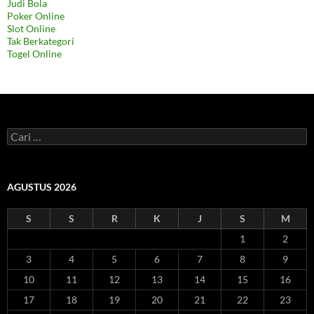
Judi Bola
Poker Online
Slot Online
Tak Berkategori
Togel Online
C
a
r
i
u
AGUSTUS 2026
n
t
S
S
R
K
J
S
M
u
k
1
2
:
3
4
5
6
7
8
9
10
11
12
13
14
15
16
17
18
19
20
21
22
23