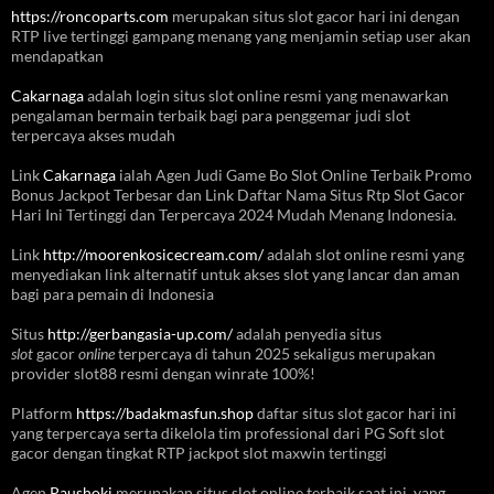
https://roncoparts.com
merupakan situs slot gacor hari ini dengan
RTP live tertinggi gampang menang yang menjamin setiap user akan
mendapatkan
Cakarnaga
adalah login situs slot online resmi yang menawarkan
pengalaman bermain terbaik bagi para penggemar judi slot
terpercaya akses mudah
Link
Cakarnaga
ialah Agen Judi Game Bo Slot Online Terbaik Promo
Bonus Jackpot Terbesar dan Link Daftar Nama Situs Rtp Slot Gacor
Hari Ini Tertinggi dan Terpercaya 2024 Mudah Menang Indonesia.
Link
http://moorenkosicecream.com/
adalah slot online resmi yang
menyediakan link alternatif untuk akses slot yang lancar dan aman
bagi para pemain di Indonesia
Situs
http://gerbangasia-up.com/
adalah penyedia situs
slot
gacor
online
terpercaya di tahun 2025 sekaligus merupakan
provider slot88 resmi dengan winrate 100%!
Platform
https://badakmasfun.shop
daftar situs slot gacor hari ini
yang terpercaya serta dikelola tim professional dari PG Soft slot
gacor dengan tingkat RTP jackpot slot maxwin tertinggi
Agen
Paushoki
merupakan situs slot online terbaik saat ini, yang