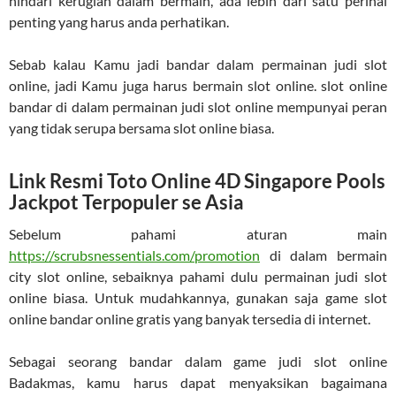
hindari kerugian dalam bermain, ada lebih dari satu perihal
penting yang harus anda perhatikan.
Sebab kalau Kamu jadi bandar dalam permainan judi slot
online, jadi Kamu juga harus bermain slot online. slot online
bandar di dalam permainan judi slot online mempunyai peran
yang tidak serupa bersama slot online biasa.
Link Resmi Toto Online 4D Singapore Pools
Jackpot Terpopuler se Asia
Sebelum pahami aturan main
https://scrubsnessentials.com/promotion
di dalam bermain
city slot online, sebaiknya pahami dulu permainan judi slot
online biasa. Untuk mudahkannya, gunakan saja game slot
online bandar online gratis yang banyak tersedia di internet.
Sebagai seorang bandar dalam game judi slot online
Badakmas, kamu harus dapat menyaksikan bagaimana