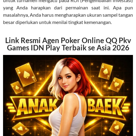
untuk turnamen mengacu pada ROI (Pengembalian Investasi)
yang Anda harapkan dari permainan saat ini. Apa pun
masalahnya, Anda harus mengharapkan ukuran sampel tangan
besar diperlukan untuk menilai tingkat kemenangan.
Link Resmi Agen Poker Online QQ Pkv
Games IDN Play Terbaik se Asia 2026