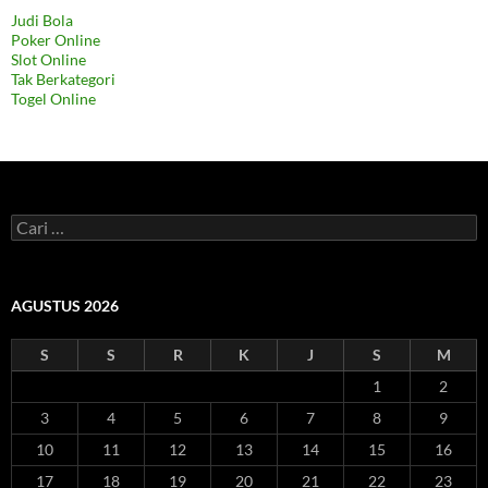
Judi Bola
Poker Online
Slot Online
Tak Berkategori
Togel Online
C
a
r
i
u
AGUSTUS 2026
n
t
S
S
R
K
J
S
M
u
k
1
2
:
3
4
5
6
7
8
9
10
11
12
13
14
15
16
17
18
19
20
21
22
23