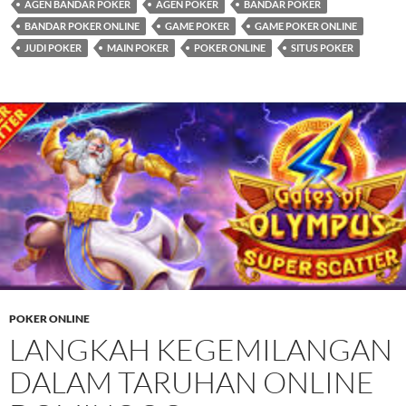
AGEN BANDAR POKER
AGEN POKER
BANDAR POKER
BANDAR POKER ONLINE
GAME POKER
GAME POKER ONLINE
JUDI POKER
MAIN POKER
POKER ONLINE
SITUS POKER
POKER ONLINE
LANGKAH KEGEMILANGAN
DALAM TARUHAN ONLINE