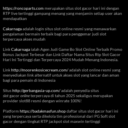
https://roncoparts.com
merupakan situs slot gacor hari ini dengan
RTP live tertinggi gampang menang yang menjamin setiap user akan
mendapatkan
Cakarnaga
adalah login situs slot online resmi yang menawarkan
pengalaman bermain terbaik bagi para penggemar judi slot
terpercaya akses mudah
Link
Cakarnaga
ialah Agen Judi Game Bo Slot Online Terbaik Promo
Bonus Jackpot Terbesar dan Link Daftar Nama Situs Rtp Slot Gacor
Hari Ini Tertinggi dan Terpercaya 2024 Mudah Menang Indonesia.
Link
http://moorenkosicecream.com/
adalah slot online resmi yang
menyediakan link alternatif untuk akses slot yang lancar dan aman
bagi para pemain di Indonesia
Situs
http://gerbangasia-up.com/
adalah penyedia situs
slot
gacor
online
terpercaya di tahun 2025 sekaligus merupakan
provider slot88 resmi dengan winrate 100%!
Platform
https://badakmasfun.shop
daftar situs slot gacor hari ini
yang terpercaya serta dikelola tim professional dari PG Soft slot
gacor dengan tingkat RTP jackpot slot maxwin tertinggi