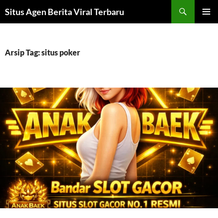
Langsung
Cari
Situs Agen Berita Viral Terbaru
ke
MENU
isi
UTAMA
Arsip Tag: situs poker