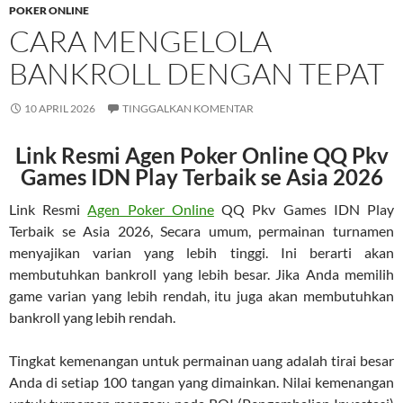
POKER ONLINE
CARA MENGELOLA
BANKROLL DENGAN TEPAT
10 APRIL 2026
TINGGALKAN KOMENTAR
Link Resmi Agen Poker Online QQ Pkv
Games IDN Play Terbaik se Asia 2026
Link Resmi
Agen Poker Online
QQ Pkv Games IDN Play
Terbaik se Asia 2026, Secara umum, permainan turnamen
menyajikan varian yang lebih tinggi. Ini berarti akan
membutuhkan bankroll yang lebih besar. Jika Anda memilih
game varian yang lebih rendah, itu juga akan membutuhkan
bankroll yang lebih rendah.
Tingkat kemenangan untuk permainan uang adalah tirai besar
Anda di setiap 100 tangan yang dimainkan. Nilai kemenangan