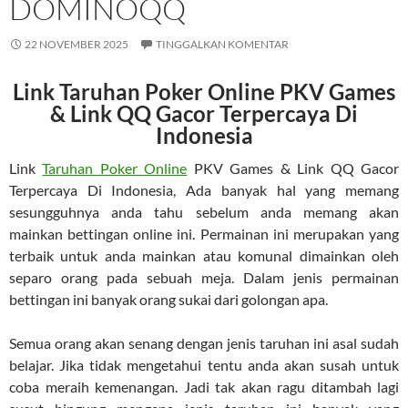
DOMINOQQ
22 NOVEMBER 2025
TINGGALKAN KOMENTAR
Link Taruhan Poker Online PKV Games
& Link QQ Gacor Terpercaya Di
Indonesia
Link
Taruhan Poker Online
PKV Games & Link QQ Gacor
Terpercaya Di Indonesia, Ada banyak hal yang memang
sesungguhnya anda tahu sebelum anda memang akan
mainkan bettingan online ini. Permainan ini merupakan yang
terbaik untuk anda mainkan atau komunal dimainkan oleh
separo orang pada sebuah meja. Dalam jenis permainan
bettingan ini banyak orang sukai dari golongan apa.
Semua orang akan senang dengan jenis taruhan ini asal sudah
belajar. Jika tidak mengetahui tentu anda akan susah untuk
coba meraih kemenangan. Jadi tak akan ragu ditambah lagi